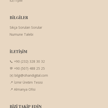
İLETİŞİM
BİLGİLER
Sıkça Sorulan Sorular
Numune Talebi
İLETİŞİM
📞 +90 (232) 328 30 32
💬 +90 (507) 488 25 25
✉️ bilgi@cihandigital.com
📍 İzmir Üretim Tesisi
📍 Almanya Ofisi
BİZİ TAKİP EDİN