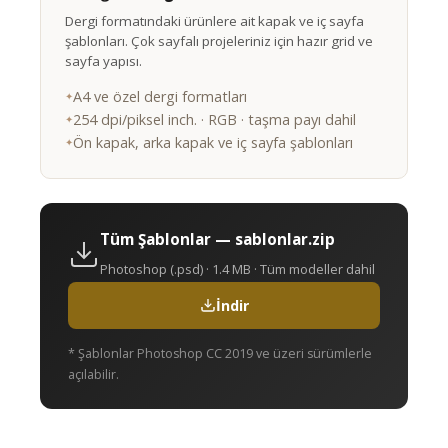
Dergi formatındaki ürünlere ait kapak ve iç sayfa
şablonları. Çok sayfalı projeleriniz için hazır grid ve
sayfa yapısı.
A4 ve özel dergi formatları
254 dpi/piksel inch. · RGB · taşma payı dahil
Ön kapak, arka kapak ve iç sayfa şablonları
Tüm Şablonlar — sablonlar.zip
Photoshop (.psd) · 1.4 MB · Tüm modeller dahil
İndir
* Şablonlar Photoshop CC 2019 ve üzeri sürümlerle
açılabilir.