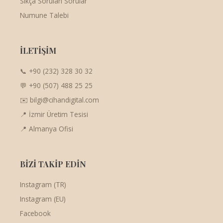
Sıkça Sorulan Sorular
Numune Talebi
İLETİŞİM
📞 +90 (232) 328 30 32
💬 +90 (507) 488 25 25
✉️ bilgi@cihandigital.com
📍 İzmir Üretim Tesisi
📍 Almanya Ofisi
BİZİ TAKİP EDİN
Instagram (TR)
Instagram (EU)
Facebook