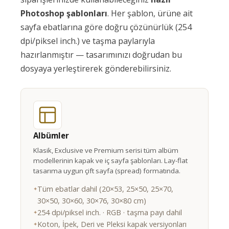
Photoshop şablonları
. Her şablon, ürüne ait
sayfa ebatlarına göre doğru çözünürlük (254
dpi/piksel inch.) ve taşma paylarıyla
hazırlanmıştır — tasarımınızı doğrudan bu
dosyaya yerleştirerek gönderebilirsiniz.
Albümler
Klasik, Exclusive ve Premium serisi tüm albüm
modellerinin kapak ve iç sayfa şablonları. Lay-flat
tasarıma uygun çift sayfa (spread) formatında.
Tüm ebatlar dahil (20×53, 25×50, 25×70,
30×50, 30×60, 30×76, 30×80 cm)
254 dpi/piksel inch. · RGB · taşma payı dahil
Koton, İpek, Deri ve Pleksi kapak versiyonları