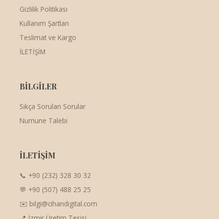
Gizlilik Politikası
Kullanım Şartları
Teslimat ve Kargo
İLETİŞİM
BİLGİLER
Sıkça Sorulan Sorular
Numune Talebi
İLETİŞİM
📞 +90 (232) 328 30 32
💬 +90 (507) 488 25 25
✉️ bilgi@cihandigital.com
📍 İzmir Üretim Tesisi