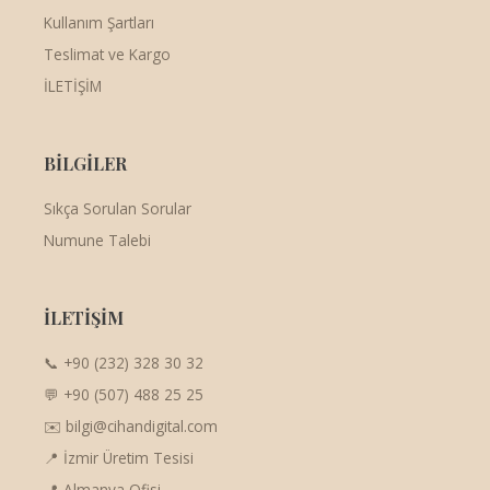
Kullanım Şartları
Teslimat ve Kargo
İLETİŞİM
BİLGİLER
Sıkça Sorulan Sorular
Numune Talebi
İLETİŞİM
📞 +90 (232) 328 30 32
💬 +90 (507) 488 25 25
✉️ bilgi@cihandigital.com
📍 İzmir Üretim Tesisi
📍 Almanya Ofisi