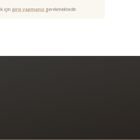
k için
giriş yapmanız
gerekmektedir.