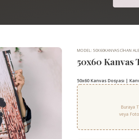
MODEL: 50X60KANVAS
CIHAN A
50x60 Kanvas 
50x60 Kanvas Dosyası | Ka
Buraya Tı
veya Fotoğ