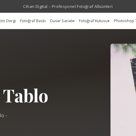
Cihan Digital – Profesyonel Fotoğraf Albümleri
oto Dergi
Fotoğraf Baskı
Duvar Sanatı
Fotoğraf Kutusu
Photoshop 
 Tablo
o -