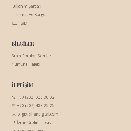
Kullanım Şartları
Teslimat ve Kargo
İLETİŞİM
BİLGİLER
Sıkça Sorulan Sorular
Numune Talebi
İLETİŞİM
📞 +90 (232) 328 30 32
💬 +90 (507) 488 25 25
✉️ bilgi@cihandigital.com
📍 İzmir Üretim Tesisi
📍 Almanya Ofisi