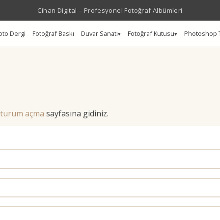
Cihan Digital – Profesyonel Fotoğraf Albümleri
oto Dergi
Fotoğraf Baskı
Duvar Sanatı
Fotoğraf Kutusu
Photoshop 
turum açma
sayfasına gidiniz.