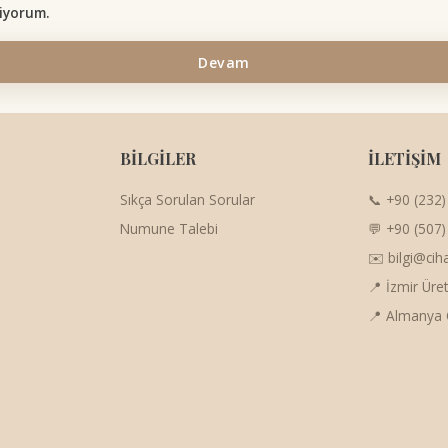
iyorum.
BİLGİLER
İLETİŞİM
Sıkça Sorulan Sorular
📞 +90 (232)
Numune Talebi
💬 +90 (507)
✉️ bilgi@cih
📍 İzmir Üre
📍 Almanya 